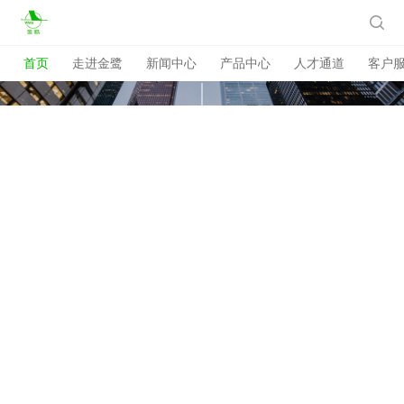

首页
走进金鹭
新闻中心
产品中心
人才通道
客户