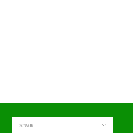
产品中心
九体育（中国）官方在线登录
九体育网页版
金鹭装饰
由企画木业
海宁缔艺家
金鹭创见设计

关注金鹭：
友情链接
