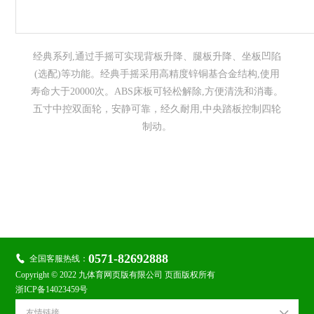
经典系列,通过手摇可实现背板升降、腿板升降、坐板凹陷
(选配)等功能。经典手摇采用高精度锌铜基合金结构,使用
寿命大于20000次。ABS床板可轻松解除,方便清洗和消毒。
五寸中控双面轮，安静可靠，经久耐用,中央踏板控制四轮
制动。

关注金鹭：
0571-82692888

全国客服热线：
Copyright © 2022 九体育网页版有限公司 页面版权所有
浙ICP备14023459号
友情链接
