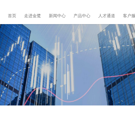
首页
走进金鹭
新闻中心
产品中心
人才通道
客户