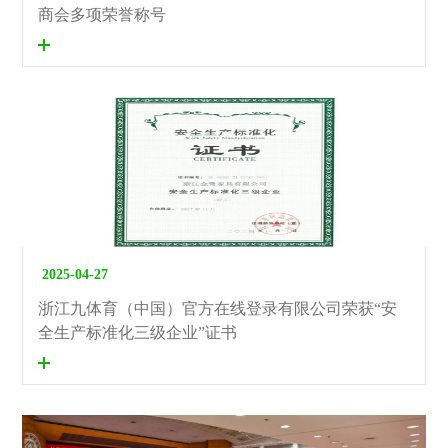
商会多项荣誉称号
2025-04-27
浙江九体育（中国）官方在线登录有限公司荣获“安
全生产标准化三级企业”证书