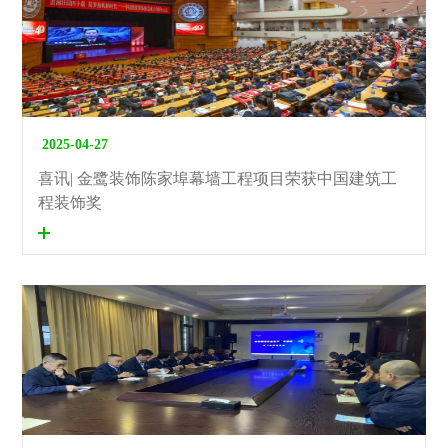
2025-04-27
喜讯| 金鹭装饰陈家埠幕墙工程项目荣获中国建筑工
程装饰奖