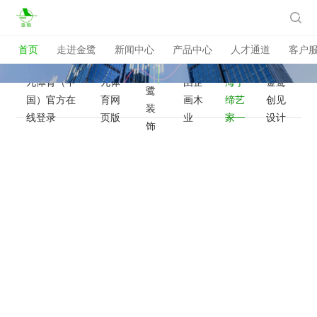

首页
走进金鹭
新闻中心
产品中心
人才通道
客户
金
九体育（中
九体
由企
海宁
金鹭
鹭
国）官方在
育网
画木
缔艺
创见
装
线登录
页版
业
家
设计
饰