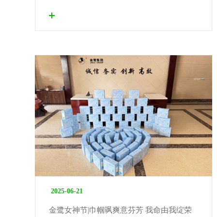
2025-06-21
金鹭女神节|巾帼飒爽意芬芳 我命由我绽荣