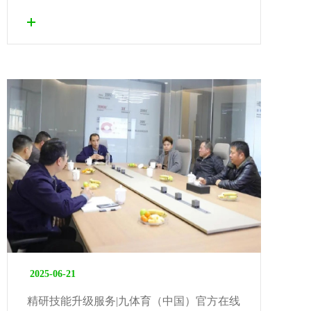
2025-06-21
精研技能升级服务|九体育（中国）官方在线