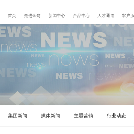
首页
走进金鹭
新闻中心
产品中心
人才通道
客户
集团新闻
媒体新闻
主题营销
行业动态