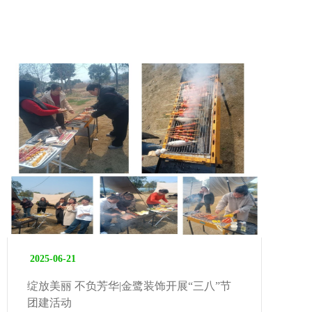
2025-06-21
绽放美丽 不负芳华|金鹭装饰开展“三八”节
团建活动