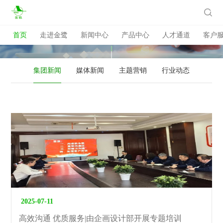

首页
走进金鹭
新闻中心
产品中心
人才通道
客户
集团新闻
媒体新闻
主题营销
行业动态
2025-07-11
高效沟通 优质服务|由企画设计部开展专题培训